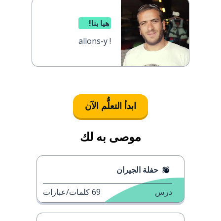
هيا بنا!
allons-y !
ابدأ التعلُّم الآن
موصى به لك
حفلة الجيران
درس
69
كلمات/عبارات