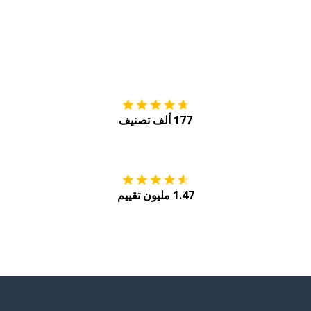
التنزيل على
متجر
177 ألف تصنيف
احصل عليه من
Play
1.47 مليون تقييم