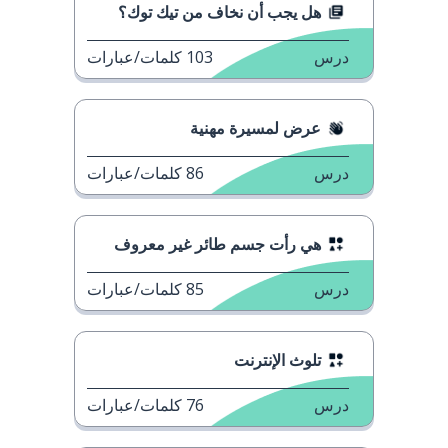
هل يجب أن نخاف من تيك توك؟
درس
103
كلمات/عبارات
عرض لمسيرة مهنية
درس
86
كلمات/عبارات
هي رأت جسم طائر غير معروف
درس
85
كلمات/عبارات
تلوث الإنترنت
درس
76
كلمات/عبارات