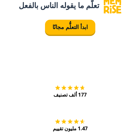
تعلَّم ما يقوله الناس بالفعل
ابدأ التعلُّم مجانًا
التنزيل على
متجر
177 ألف تصنيف
احصل عليه من
Play
1.47 مليون تقييم