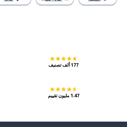
التنزيل على
متجر
177 ألف تصنيف
احصل عليه من
Play
1.47 مليون تقييم