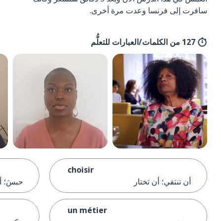
سافرت إلى فرنسا وعدت مرة أخرى.
127 من الكلمات/العبارات للتعلُّم
choisir
أن تنتقي؛ أن تختار
حبسَ؛ أ
un métier