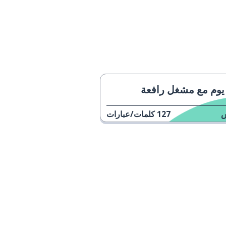
يوم مع مشغل رافعة
127
كلمات/عبارات