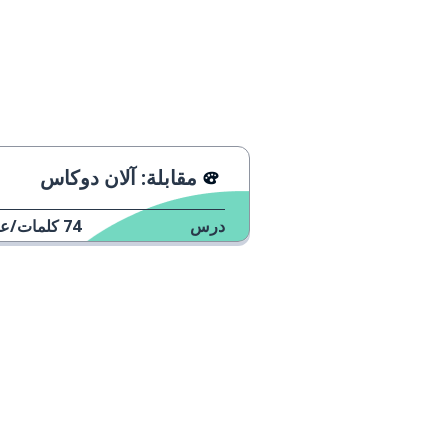
مقابلة: آلان دوكاس
درس
74
كلمات/عب