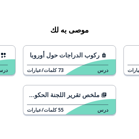
موصى به لك
ركوب الدراجات حول أوروبا
ارات
درس
73
كلمات/عبارات
درس
ملخص تقرير اللجنة الحكومية الدولية حول تغير المناخ
درس
55
كلمات/عبارات