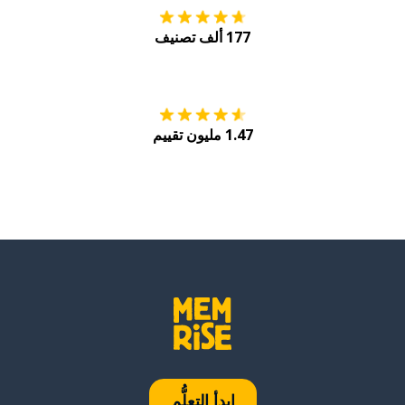
177 ألف تصنيف
احصل عليه من
Play
1.47 مليون تقييم
ابدأ التعلُّم