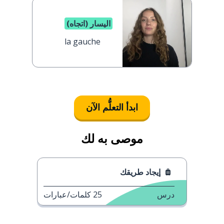
اليسار (اتجاه)
la gauche
ابدأ التعلُّم الآن
موصى به لك
إيجاد طريقك
درس
25
كلمات/عبارات