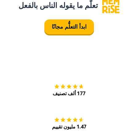
تعلَّم ما يقوله الناس بالفعل
ابدأ التعلُّم مجانًا
التنزيل على
متجر
177 ألف تصنيف
احصل عليه من
Play
1.47 مليون تقييم