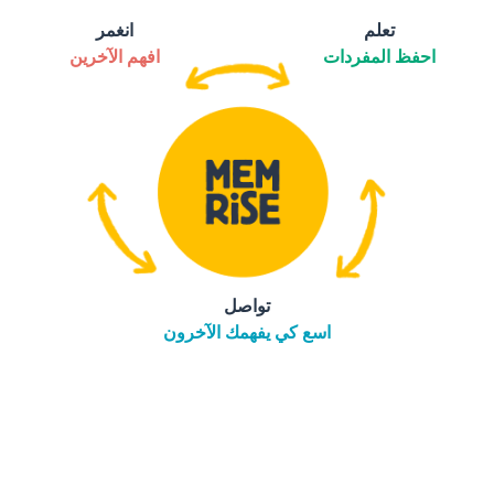
تعلم
انغمر
احفظ المفردات
افهم الآخرين
تواصل
اسع كي يفهمك الآخرون
التنزيل على
متجر