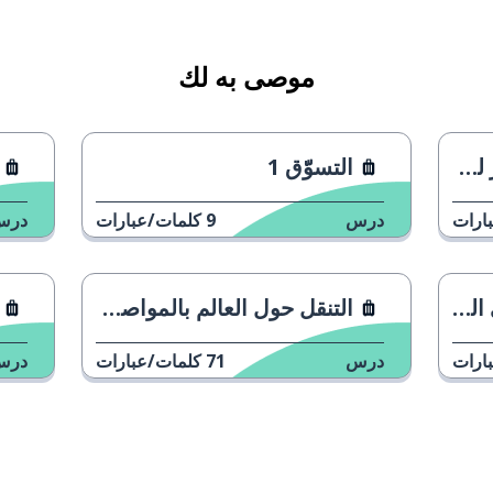
موصى به لك
حد
التسوّّق 1
ارات
درس
9
كلمات/عبارات
درس
مل
التنقل حول العالم بالمواصلات (بمساعدة من المارة)
ارات
درس
71
كلمات/عبارات
درس