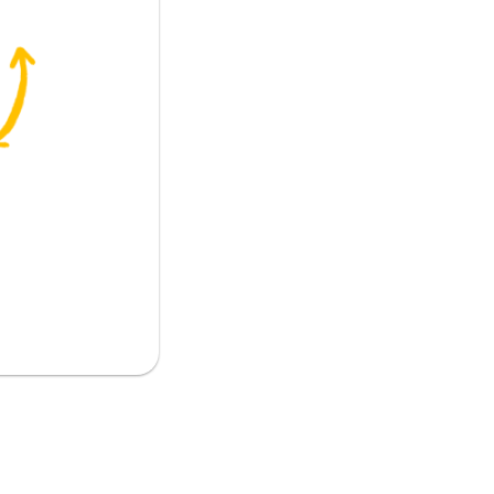
 توقف
)