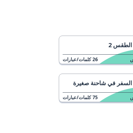
الطقس 2
26
كلمات/عبارات
السفر في شاحنة صغيرة
75
كلمات/عبارات