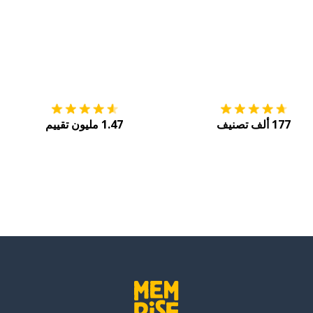
التنزيل على
متجر التطبيقات App Store
احصل
177 ألف تصنيف
1.47 مليون تقييم