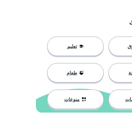
ق
تعليم
ة
طعام
ات
منوعات