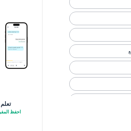
ع
تعلم
احفظ المفر