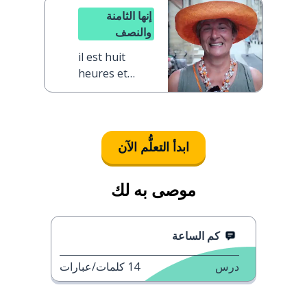
إنها الثامنة
والنصف
il est huit
heures et
demie
ابدأ التعلُّم الآن
موصى به لك
كم الساعة
درس
14
كلمات/عبارات