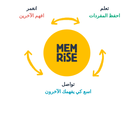
تعلم
انغمر
احفظ المفردات
افهم الآخرين
تواصل
اسع كي يفهمك الآخرون
التنزيل على
متجر