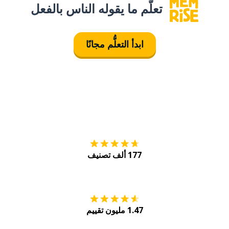
تعلَّم ما يقوله الناس بالفعل
ابدأ التعلُّم مجانًا
التنزيل على
متجر
177 ألف تصنيف
احصل عليه من
Play
1.47 مليون تقييم