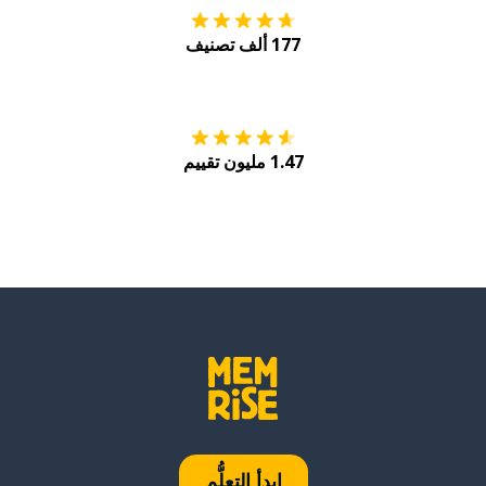
177 ألف تصنيف
احصل عليه من
Play
1.47 مليون تقييم
ابدأ التعلُّم