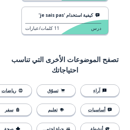
كيفية استخدام 'je sais pas'
درس
11
كلمات/عبارات
تصفح الموضوعات الأخرى التي تناسب
احتياجاتك
آراء
تسوّق
رياضات
أساسيات
تعليم
سفر
أنشطة
حياة اجتماعية
صحة