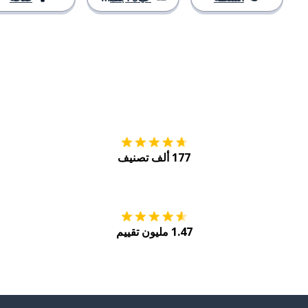
التنزيل على
متجر
177 ألف تصنيف
احصل عليه من
Play
1.47 مليون تقييم