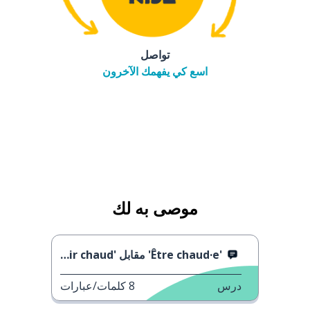
تواصل
اسع كي يفهمك الآخرون
موصى به لك
'Être chaud·e' مقابل 'Avoir chaud'
درس
8
كلمات/عبارات