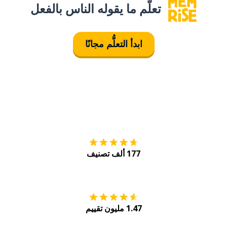
تعلَّم ما يقوله الناس بالفعل
ابدأ التعلُّم مجانًا
التنزيل على
متجر
177 ألف تصنيف
احصل عليه من
Play
1.47 مليون تقييم