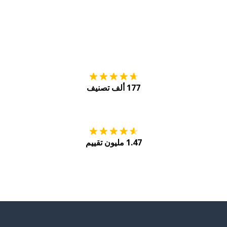
التنزيل على
متجر
177 ألف تصنيف
احصل عليه من
Play
1.47 مليون تقييم