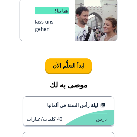
هيا بنا!
lass uns
gehen!
ابدأ التعلُّم الآن
موصى به لك
ليلة رأس السنة في ألمانيا
درس
40
كلمات/عبارات