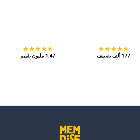
التنزيل على
متجر التطبيقات App Store
احصل
177 ألف تصنيف
1.47 مليون تقييم
ّم