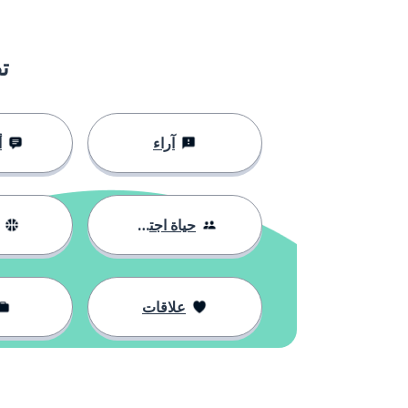
nicht
ليس
mehr
أكثر؛ المزيد
ت
so
هكذا (مدى)
آراء
أ
viel
كثير
übrig
متبقي
حياة اجتماعية
müssen
يجب
علاقات
sein
يكون
die Tasche
الحقيبة؛ الجيب