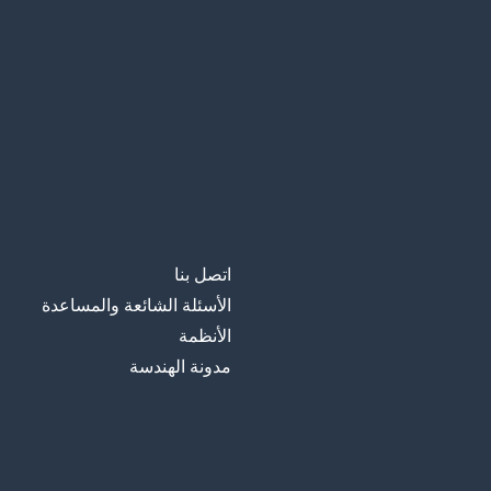
wann
متى
wo
أين
aber
لكن
hin
نحو؛ هناك
zurückgeben
أن تعيد (شيء)
اتصل بنا
الأسئلة الشائعة والمساعدة
الأنظمة
مدونة الهندسة