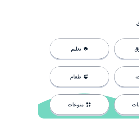
ق
تعليم
ة
طعام
ات
منوعات