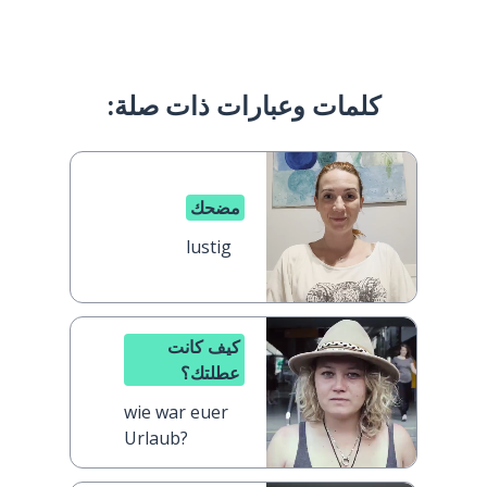
كلمات وعبارات ذات صلة:
مضحك
lustig
كيف كانت
عطلتك؟
wie war euer
Urlaub?