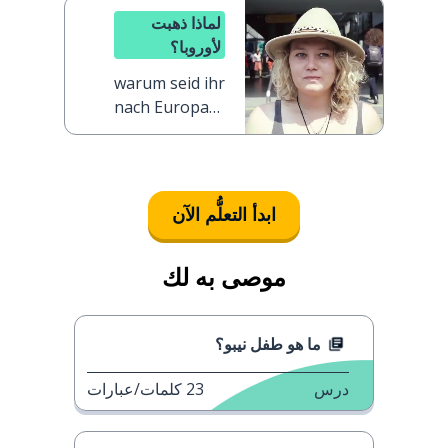
لماذا ذهبت
لأوروبا؟
warum seid ihr
nach Europa
gegangen?
ابدأ التعلُّم الآن
موصى به لك
ما هو طفل نيبو؟
درس
23
كلمات/عبارات