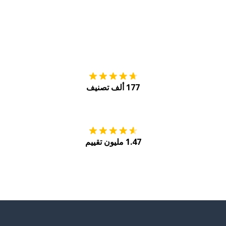
التنزيل على
متجر
177 ألف تصنيف
احصل عليه من
Play
1.47 مليون تقييم