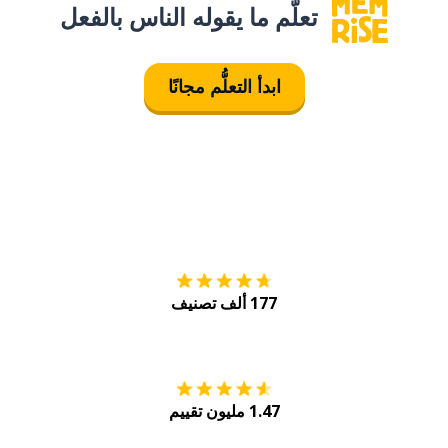
تعلَّم ما يقوله الناس بالفعل
ابدأ التعلُّم مجانًا
التنزيل على
متجر
177 ألف تصنيف
احصل عليه من
Play
1.47 مليون تقييم