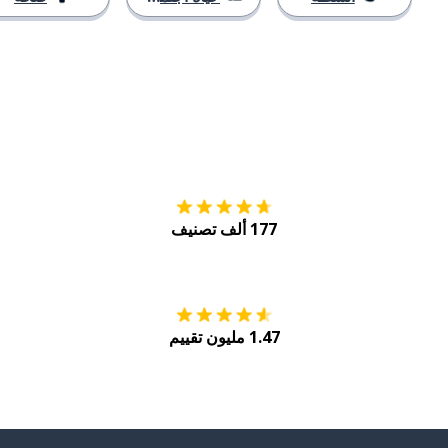
التنزيل على
متجر
177 ألف تصنيف
احصل عليه من
Play
1.47 مليون تقييم