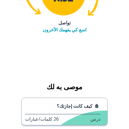
تواصل
اسع كي يفهمك الآخرون
موصى به لك
كيف كانت إجازتك؟
درس
26
كلمات/عبارات