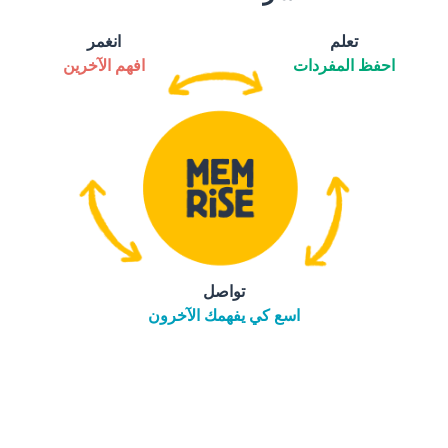
تعلم
انغمر
احفظ المفردات
افهم الآخرين
تواصل
اسع كي يفهمك الآخرون