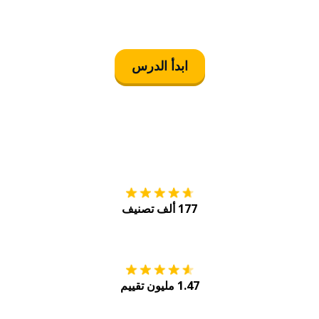
ابدأ الدرس
التنزيل على
متجر
177 ألف تصنيف
احصل عليه من
Play
1.47 مليون تقييم