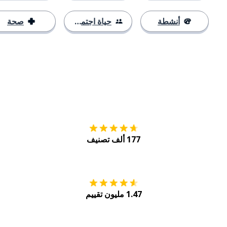
أنشطة
حياة اجتماعية
صحة
التنزيل على
متجر
177 ألف تصنيف
احصل عليه من
Play
1.47 مليون تقييم