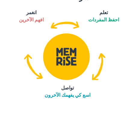
تعلم
انغمر
احفظ المفردات
افهم الآخرين
تواصل
اسع كي يفهمك الآخرون