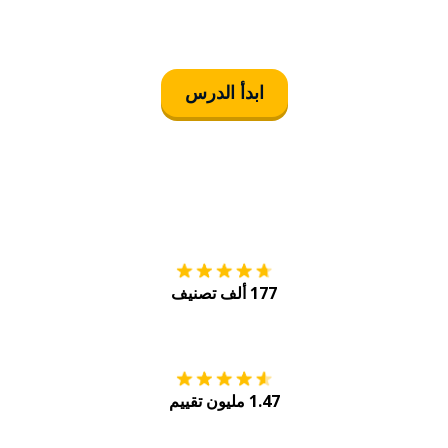
ابدأ الدرس
التنزيل على
متجر
177 ألف تصنيف
احصل عليه من
Play
1.47 مليون تقييم