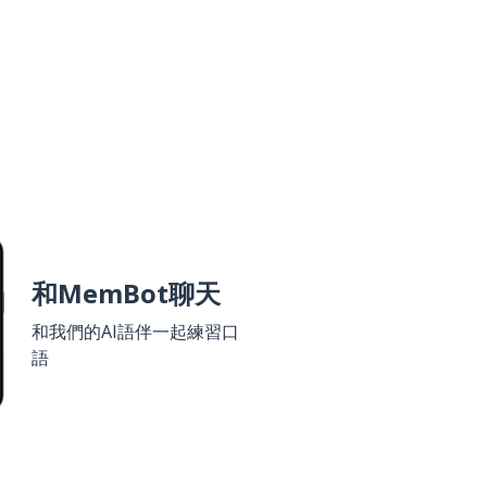
和MemBot聊天
和我們的AI語伴一起練習口
語