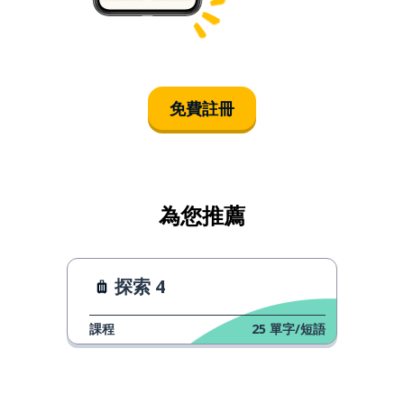
免費註冊
為您推薦
探索 4
課程
25
單字/短語