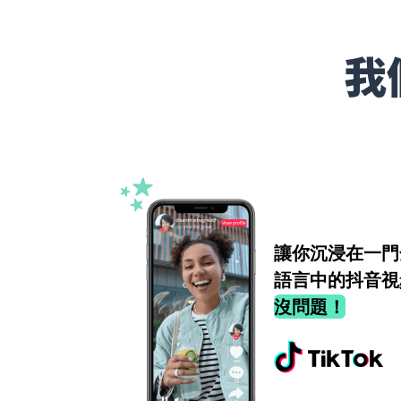
我
讓你沉浸在一門
語言中的抖音視
沒問題！