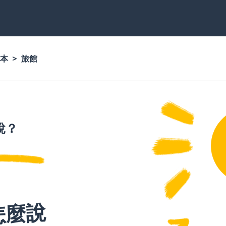
本
旅館
說？
怎麼說