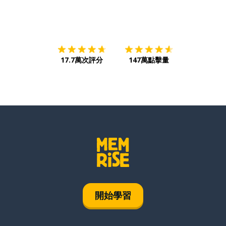
下載App
App Store
下載
Google
17.7萬次評分
147萬點擊量
開始學習