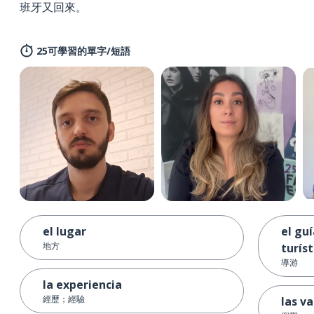
班牙又回來。
25可學習的單字/短語
el lugar
el guí
地方
turíst
導游
la experiencia
經歷；經驗
las v