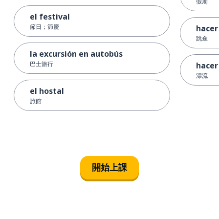
假期
el festival
節日；節慶
hacer
跳傘
la excursión en autobús
巴士旅行
hacer
漂流
el hostal
旅館
開始上課