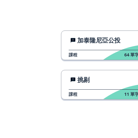
加泰隆尼亞公投
課程
64
單字
挑剔
課程
11
單字