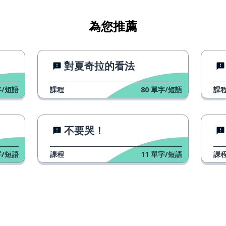
為您推薦
對夏奇拉的看法
/短語
課程
80
單字/短語
課
不要哭！
/短語
課程
11
單字/短語
課