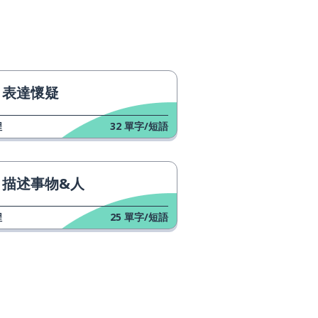
表達懷疑
程
32
單字/短語
描述事物&人
程
25
單字/短語