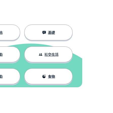
他
基礎
動
社交生活
動
食物