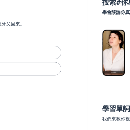
搜索#你
學會談論你真
班牙又回來。
學習單詞
我們來教你視