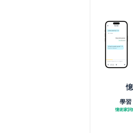
憶
學習
憶術家詞