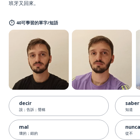
班牙又回來。
40可學習的單字/短語
decir
saber
說；告訴；聲稱
知道
mal
nunc
壞的；錯的
從不