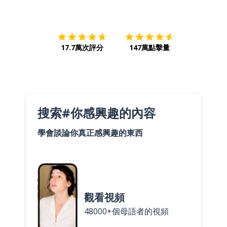
下載App
App Store
下載
Google
17.7萬次評分
147萬點擊量
搜索#你感興趣的內容
學會談論你真正感興趣的東西
觀看視頻
48000+個母語者的視頻