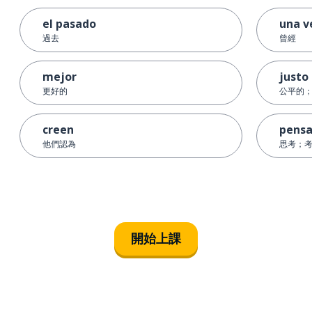
el pasado
una v
過去
曾經
mejor
justo
更好的
公平的
creen
pensa
他們認為
思考；
開始上課