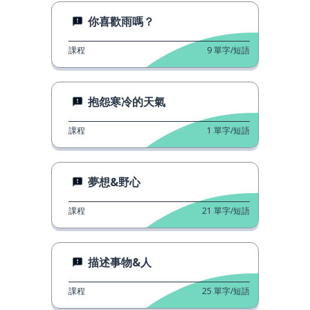
你喜歡雨嗎？
課程
9
單字/短語
抱怨寒冷的天氣
課程
1
單字/短語
夢想&野心
課程
21
單字/短語
描述事物&人
課程
25
單字/短語