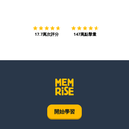
下載App
App Store
下載
Google
17.7萬次評分
147萬點擊量
開始學習