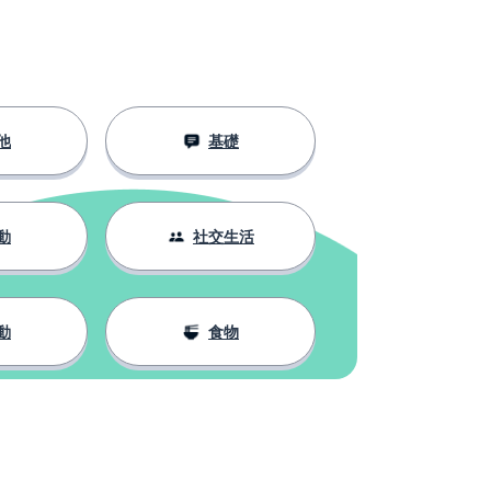
他
基礎
動
社交生活
動
食物