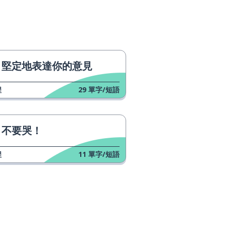
堅定地表達你的意見
程
29
單字/短語
不要哭！
程
11
單字/短語