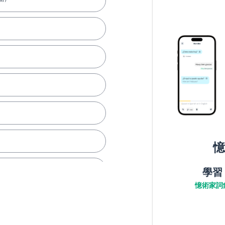
憶
學習
憶術家詞