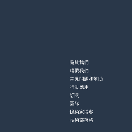
la cosa
正常的；普通的
normal
東西；事情
cosas
改變
cambiar
關於我們
某事；某物；任
algo
聯繫我們
常見問題和幫助
同樣的；無變化
igual
行動應用
訂閱
聽起來；作響
sonar
團隊
憶術家博客
將會有
habrá
技術部落格
明白