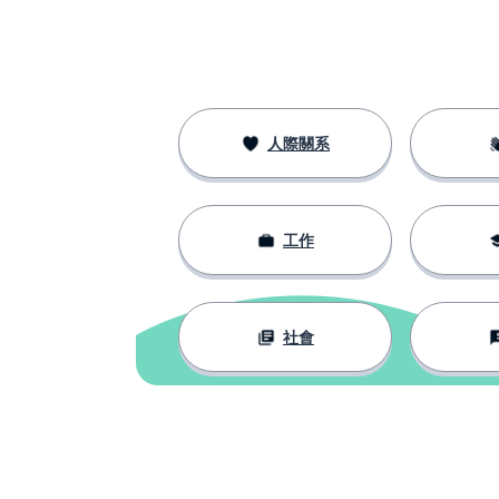
negro; negra
意見
la opinión
有
tener
人際關系
賬單；賬戶
la cuenta
工作
有時候
a veces
曾經
una vez
社會
文化的
cultural
帶；穿；戴
llevar
年