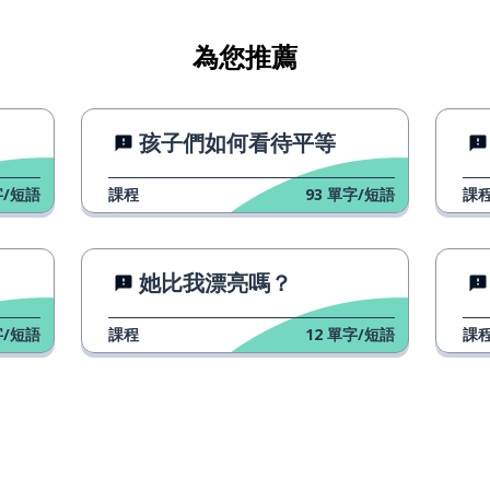
為您推薦
孩子們如何看待平等
事物
/短語
課程
93
單字/短語
課
；超過
她比我漂亮嗎？
/短語
課程
12
單字/短語
課