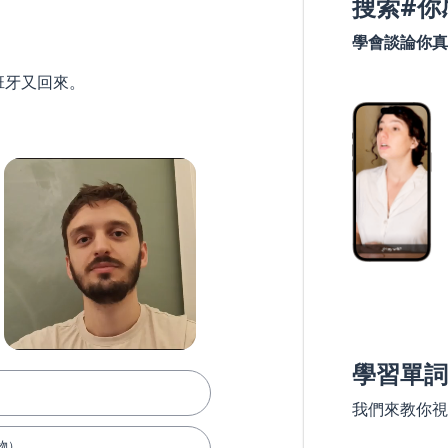
搜索#你
學會談論你真
班牙又回來。
學習單詞
我們來教你視
物）