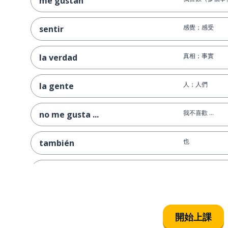
me gustan
感覺；感受
sentir
真相；事實
la verdad
人；人們
la gente
我不喜歡 ...
no me gusta ...
也
también
收到
recibir
藥局
la farmacia
開始上課
母親