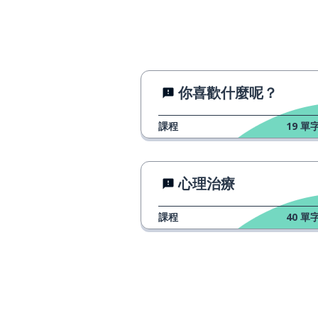
la educación
文化
la cultura
宗教
la religión
你喜歡什麼呢？
沒有什麼；任何
nada
課程
19
單字
在 ... 上；關於
sobre
心理治療
考慮
considerar
課程
40
單字
例如
por ejemplo
工作
trabajar
黑色