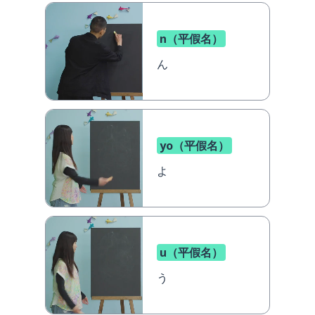
n（平假名）
ん
yo（平假名）
よ
u（平假名）
う