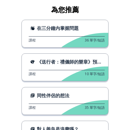
為您推薦
在三分鐘內掌握問題
課程
36
單字/短語
《送行者：禮儀師的樂章》預告片
課程
10
單字/短語
同性伴侶的想法
課程
35
單字/短語
對人善良是浪費嗎？