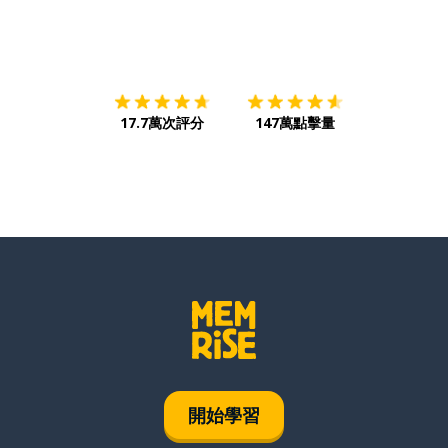
下載App
App Store
下載
Google
17.7萬次評分
147萬點擊量
開始學習