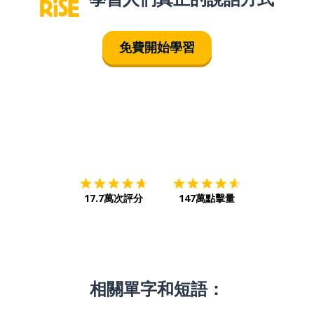
免費開始學習
下載App
App Store
下載
Google
17.7萬次評分
147萬點擊量
相關單字和短語：