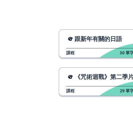
跟新年有關的日語
課程
30
單字
《咒術迴戰》第二季片頭
課程
29
單字