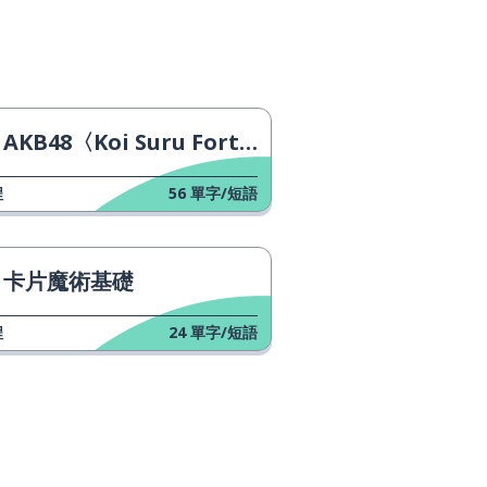
AKB48〈Koi Suru Fortune Cookie〉
程
56
單字/短語
卡片魔術基礎
程
24
單字/短語