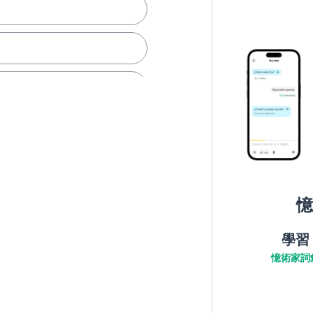
憶
學習
憶術家詞