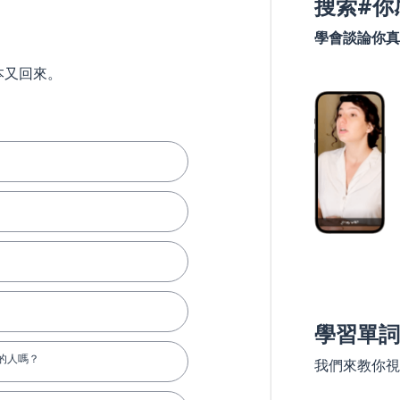
搜索#你
學會談論你真
本又回來。
學習單詞
的人嗎？
我們來教你視