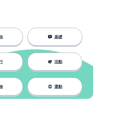
他
基礎
行
活動
物
運動