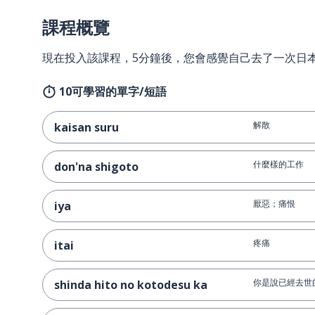
課程概覽
現在投入該課程，5分鐘後，您會感覺自己去了一次日
10可學習的單字/短語
解散
kaisan suru
什麼樣的工作
don'na shigoto
厭惡；痛恨
iya
疼痛
itai
你是說已經去世
shinda hito no kotodesu ka