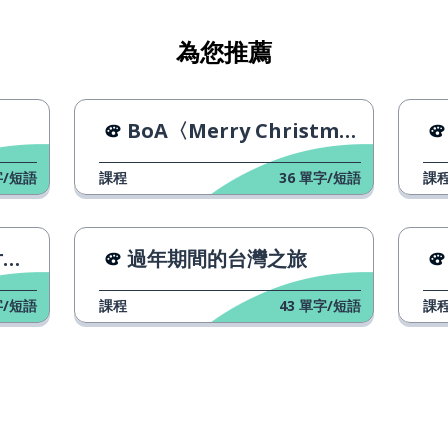
為您推薦
BoA〈Merry Christmas〉
/短語
課程
36
單字/短語
課
曲
過年期間的台灣之旅
/短語
課程
43
單字/短語
課