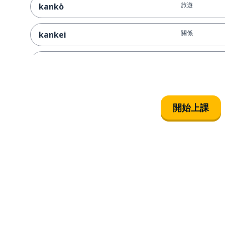
旅遊
kankō
關係
kankei
模型；模特兒
moderu
進入
hairimasu
開始上課
婚禮場地
kekkonshikijō