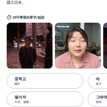
國又回來。
29可學習的單字/短語
중학교
애
國中
孩子
떨어져
그때
不在；遠離
當時