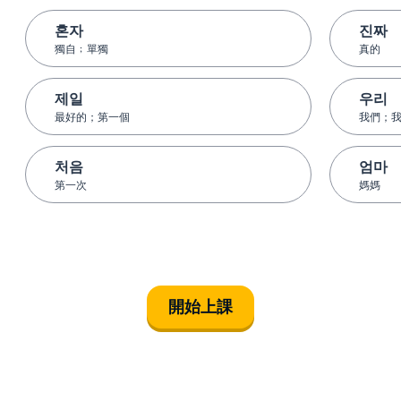
혼자
진짜
獨自﹔單獨
真的
제일
우리
最好的；第一個
我們；
처음
엄마
第一次
媽媽
開始上課