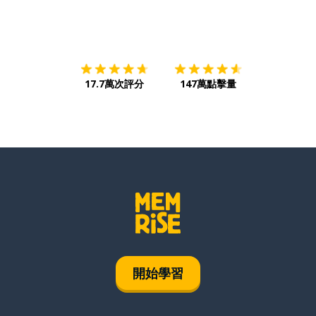
下載App
App Store
下載
Google
17.7萬次評分
147萬點擊量
開始學習