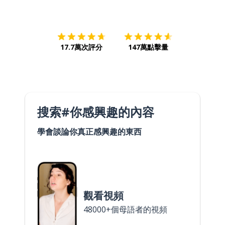
下載App
App Store
下載
Google
17.7萬次評分
147萬點擊量
搜索#你感興趣的內容
學會談論你真正感興趣的東西
觀看視頻
48000+個母語者的視頻