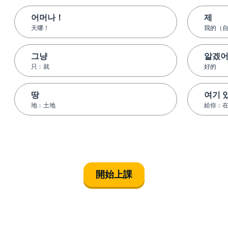
어머나！
제
天哪！
我的（
그냥
알겠
只﹔就
好的
땅
여기 
地﹔土地
給你﹔
開始上課