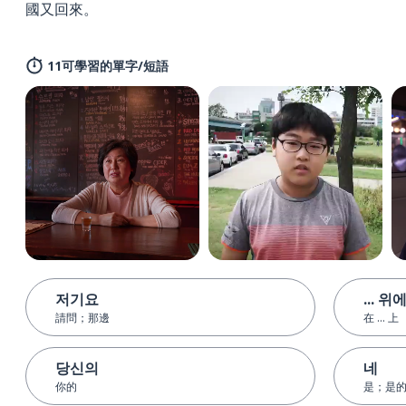
國又回來。
11可學習的單字/短語
저기요
... 위
請問；那邊
在 ... 上
당신의
네
你的
是；是