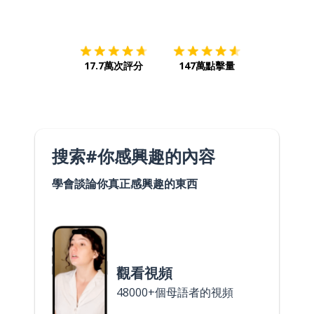
下載App
App Store
下載
Google
17.7萬次評分
147萬點擊量
搜索#你感興趣的內容
學會談論你真正感興趣的東西
觀看視頻
48000+個母語者的視頻