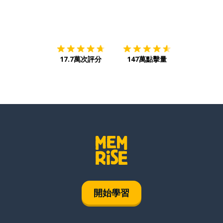
下載App
App Store
下載
Google
17.7萬次評分
147萬點擊量
開始學習