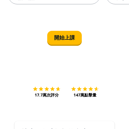
開始上課
下載App
App Store
下載
Google
17.7萬次評分
147萬點擊量