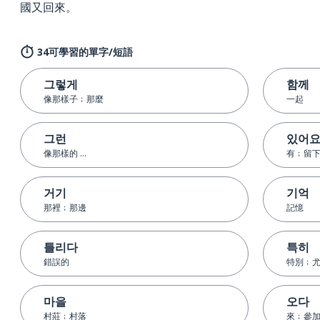
國又回來。
34可學習的單字/短語
그렇게
함께
像那樣子﹔那麼
一起
그런
있어
像那樣的 ...
有﹔留
거기
기억
那裡﹔那邊
記憶
틀리다
특히
錯誤的
特別﹔
마을
오다
村莊﹔村落
來﹔參