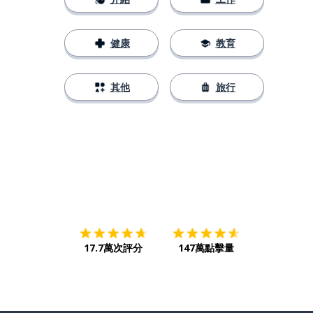
健康
教育
其他
旅行
下載App
App Store
下載
Google
17.7萬次評分
147萬點擊量