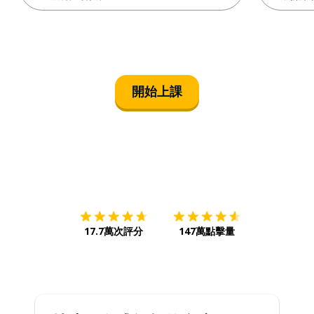
開始上課
下載App
App Store
下載
Google
17.7萬次評分
147萬點擊量