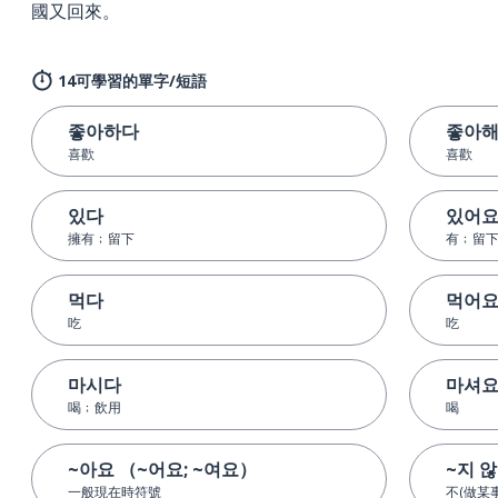
國又回來。
14可學習的單字/短語
좋아하다
좋아
喜歡
喜歡
있다
있어
擁有﹔留下
有﹔留
먹다
먹어
吃
吃
마시다
마셔
喝﹔飲用
喝
~아요 （~어요; ~여요）
~지 
一般現在時符號
不(做某