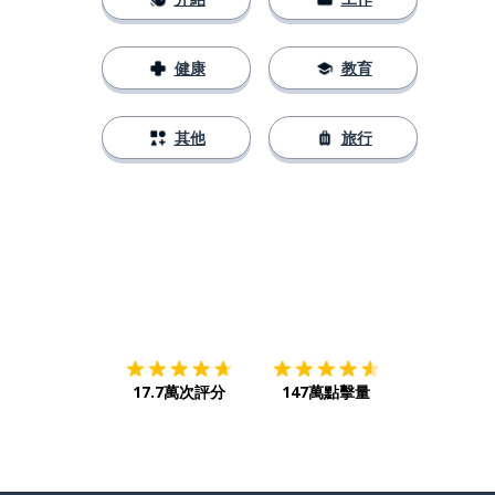
健康
教育
其他
旅行
下載App
App Store
下載
Google
17.7萬次評分
147萬點擊量