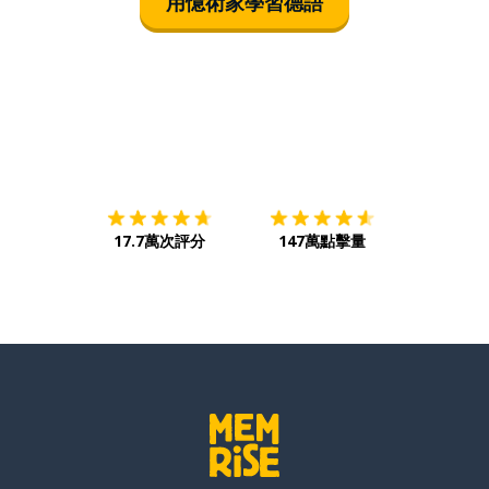
用憶術家學習德語
下載App
App Store
下載
Google
17.7萬次評分
147萬點擊量