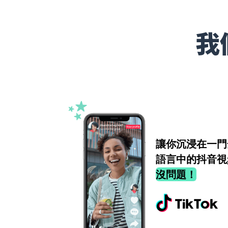
我
讓你沉浸在一門
語言中的抖音視
沒問題！