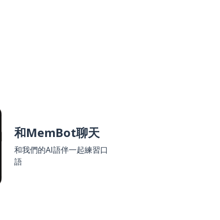
和MemBot聊天
和我們的AI語伴一起練習口
語