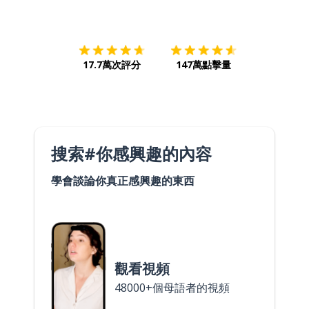
下載App
App Store
下載
Google
17.7萬次評分
147萬點擊量
搜索#你感興趣的內容
學會談論你真正感興趣的東西
觀看視頻
48000+個母語者的視頻