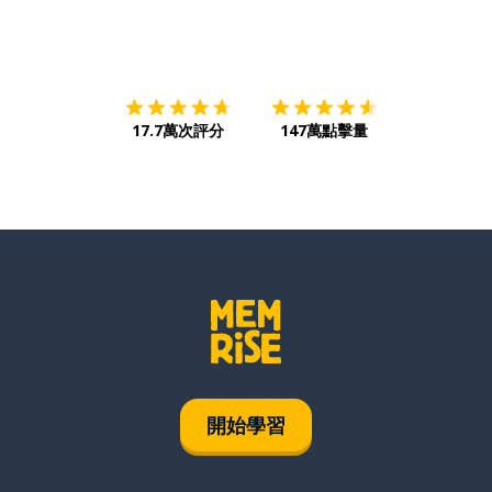
下載App
App Store
下載
Google
17.7萬次評分
147萬點擊量
開始學習