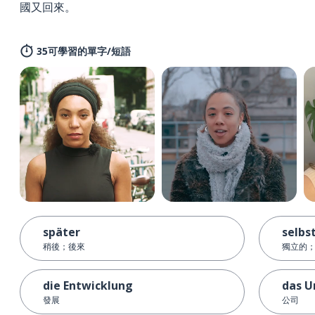
國又回來。
35可學習的單字/短語
später
selbs
稍後；後來
獨立的
die Entwicklung
das 
發展
公司