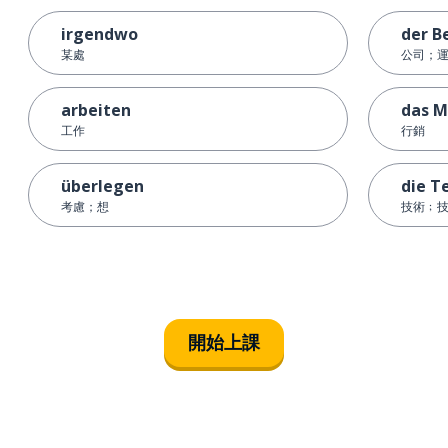
irgendwo
der B
某處
公司；
arbeiten
das M
工作
行銷
überlegen
die T
考慮；想
技術﹔
開始上課