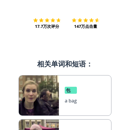
下载App
App Store
下载
Google
17.7万次评分
147万点击量
相关单词和短语：
包
a bag