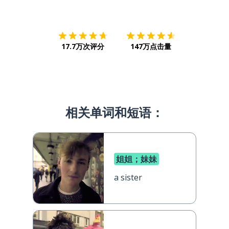
下载App
App Store
下载
Google
17.7万次评分
147万点击量
相关单词和短语：
姐姐；妹妹
a sister