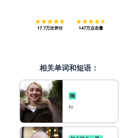
下载App
App Store
下载
Google
17.7万次评分
147万点击量
相关单词和短语：
嗨
hi