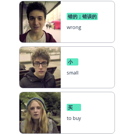
错的；错误的
wrong
小
small
买
to buy