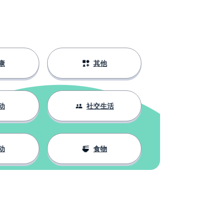
康
其他
动
社交生活
动
食物