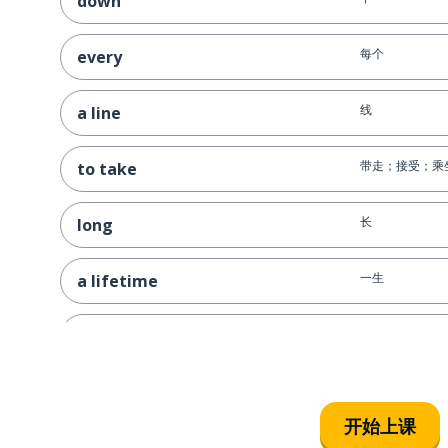
down
每个
every
线
a line
带走；接受；乘
to take
长
long
一生
a lifetime
说
to say
一种精神
a spirit
开始上课
总是