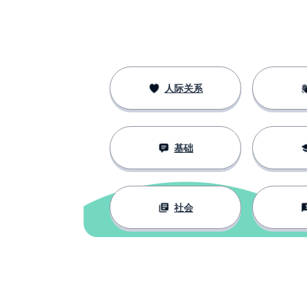
to go
忘记
to forget
记录
a record
人际关系
转动
to turn
基础
饮料
a drink
烧
to burn
社会
学习
to learn
现在
now
人