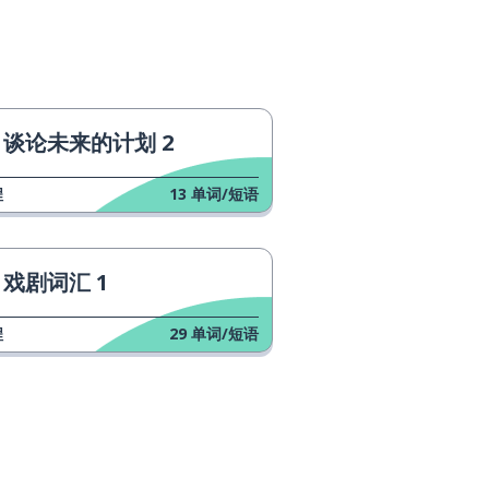
谈论未来的计划 2
程
13
单词/短语
戏剧词汇 1
程
29
单词/短语