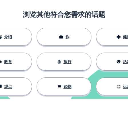
浏览其他符合您需求的话题
介绍
作
健
教育
旅行
活
观点
购物
运