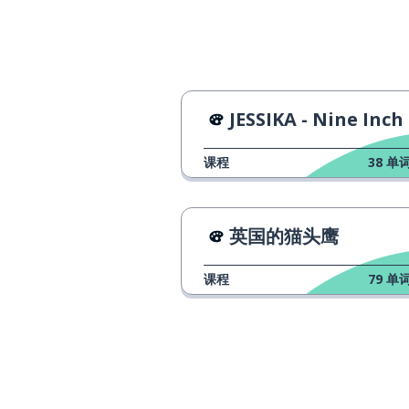
easy
想要；想；要
to want
流血
to bleed
JESSIKA - Nine Inch Hee
疼痛
pain
课程
38
单词
分钟
a minute
英国的猫头鹰
破裂; 破解
to crack
课程
79
单词
世界还没为我们
the world ain't ready for us
还未；已经
yet
去；走