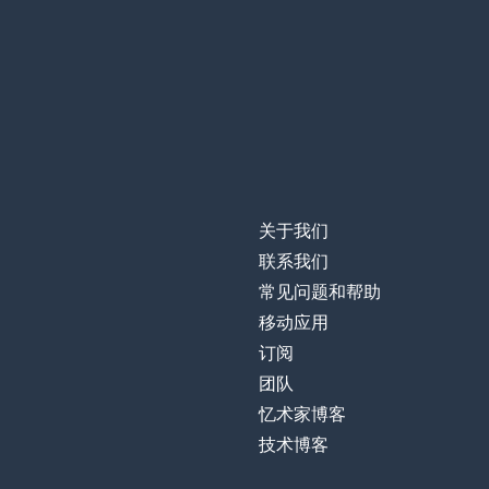
inside
女孩儿
a girl
推
push
在一旁
aside
关于我们
猜
to guess
联系我们
常见问题和帮助
晚的
late
移动应用
订阅
时间
time
团队
忆术家博客
梦
a dream
技术博客
最好的