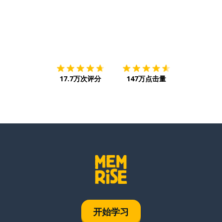
下载App
App Store
下载
Google
17.7万次评分
147万点击量
开始学习