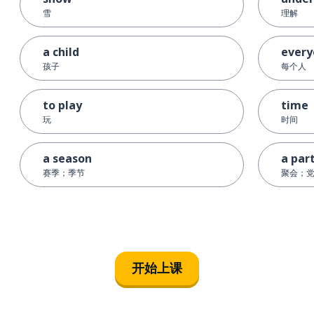
雪
理解
a child
every
孩子
每个人
to play
time
玩
时间
a season
a par
赛季；季节
聚会；
开始上课