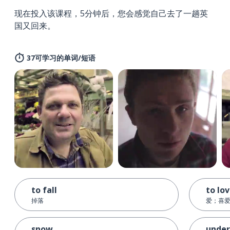
现在投入该课程，5分钟后，您会感觉自己去了一趟英
国又回来。
37可学习的单词/短语
to fall
to lo
掉落
爱；喜
snow
under