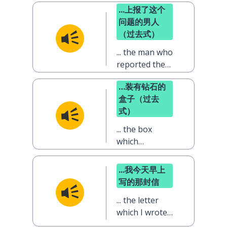
...上报了这个
问题的男人
（过去式）
... the man who
reported the
problem
…装有钻石的
盒子（过去
式）
... the box
which
contained the
diamonds
...我今天早上
写的那封信
... the letter
which I wrote
this morning