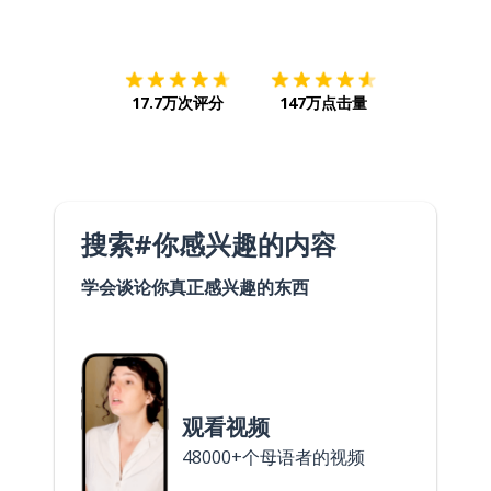
下载App
App Store
下载
Google
17.7万次评分
147万点击量
搜索#你感兴趣的内容
学会谈论你真正感兴趣的东西
观看视频
48000+个母语者的视频