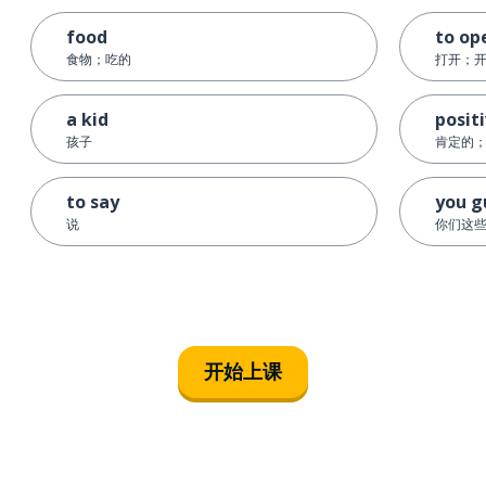
food
to op
食物；吃的
打开；
a kid
posit
孩子
肯定的
to say
you g
说
你们这
开始上课