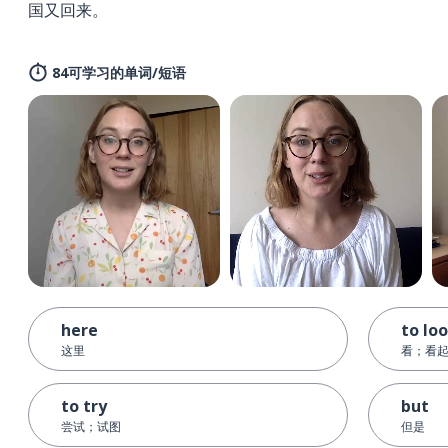
国又回来。
84可学习的单词/短语
here
to lo
这里
看；看
to try
but
尝试；试图
但是