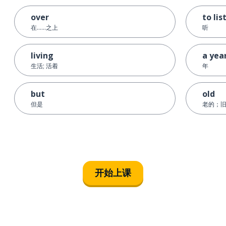
over
to lis
在......之上
听
living
a yea
生活; 活着
年
but
old
但是
老的；
开始上课