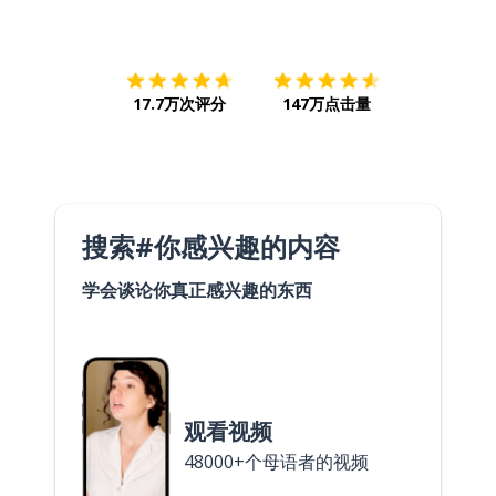
下载App
App Store
下载
Google
17.7万次评分
147万点击量
搜索#你感兴趣的内容
学会谈论你真正感兴趣的东西
观看视频
48000+个母语者的视频