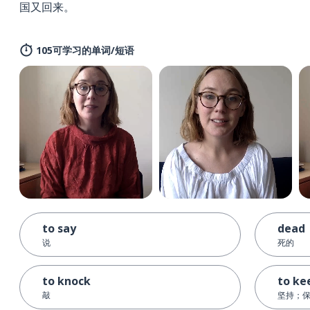
国又回来。
105可学习的单词/短语
to say
dead
说
死的
to knock
to ke
敲
坚持；