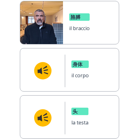
胳膊
il braccio
身体
il corpo
头
la testa