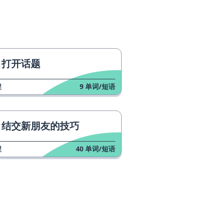
打开话题
程
9
单词/短语
结交新朋友的技巧
程
40
单词/短语