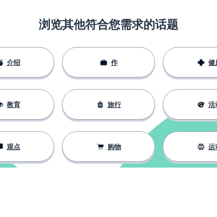
浏览其他符合您需求的话题
介绍
作
健
教育
旅行
活
观点
购物
运