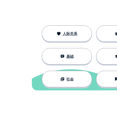
anche
热；热度
caldo
刚刚；只
appena
人际关系
欧元（€）
un euro
基础
做；制造
fare
真的；实际的
vero
社会
自从；到
da
男生；女生
il ragazzo; la ragazza
发送