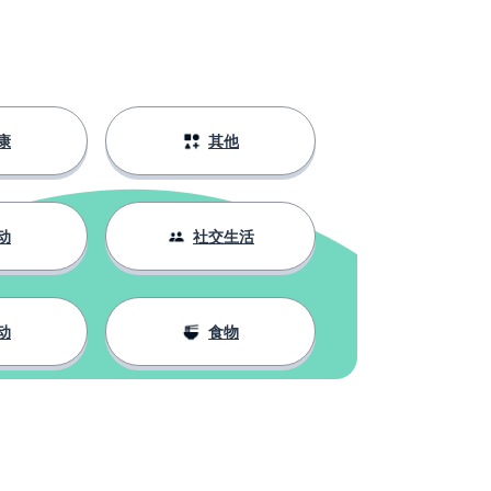
康
其他
动
社交生活
动
食物