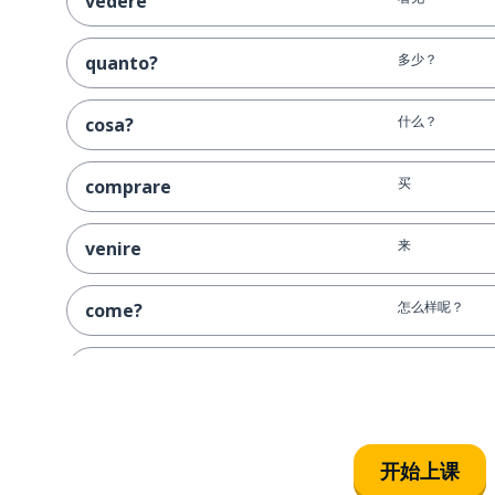
vedere
多少？
quanto?
什么？
cosa?
买
comprare
来
venire
怎么样呢？
come?
第一；首先
primo
古老的；古代的
antico
开始上课
谁；哪个