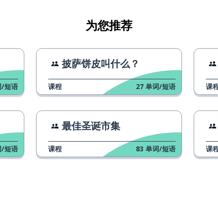
为您推荐
可能
披萨饼皮叫什么？
/短语
课程
27
单词/短语
课
最佳圣诞市集
/短语
课程
83
单词/短语
课
数）