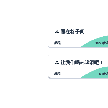
ancora
我们可以；我们
possiamo
移动; 搬迁
spostare
睡在格子间
小
piccolo
课程
109
单词
到达
arrivare
让我们喝杯啤酒吧！
在哪里？
dove?
课程
5
单词
这里有；有（单
c'è
著名的
famoso
也