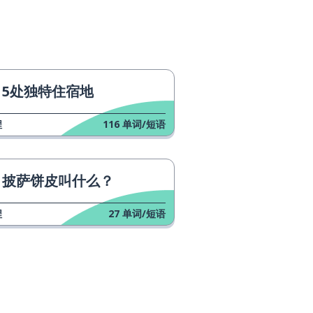
5处独特住宿地
程
116
单词/短语
披萨饼皮叫什么？
程
27
单词/短语