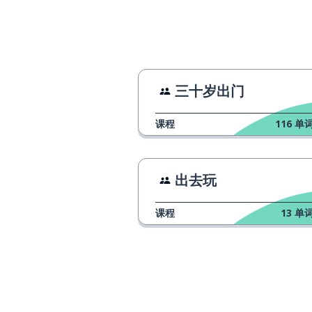
perfetto
失望的
deludente
你想看我们的照
volete vedere le nostre foto?
三十岁出门
这是一张我的照
questa è una mia foto
课程
116
单词
我们去了一个偏
siamo andati in un paese
remoto
出去玩
我想再听一遍那
voglio sentire ancora quella
课程
13
单词
storia
再给我们看看那
mostraci ancora quel video
请别给我们看那
per favore non mostrarci quelle