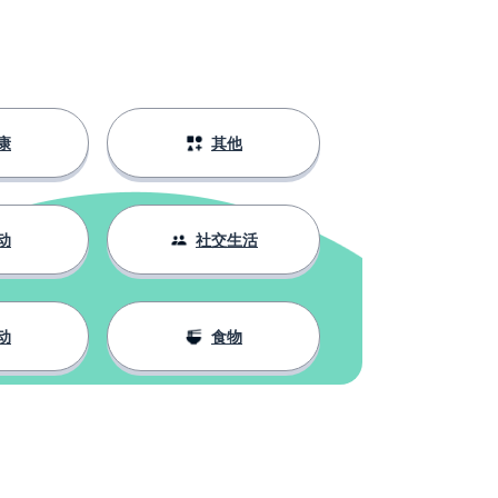
康
其他
动
社交生活
动
食物