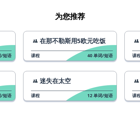
为您推荐
片吗？
在那不勒斯用5欧元吃饭
片
/短语
课程
40
单词/短语
课
僻的村庄
迷失在太空
个故事
/短语
课程
12
单词/短语
课
个视频
些照片