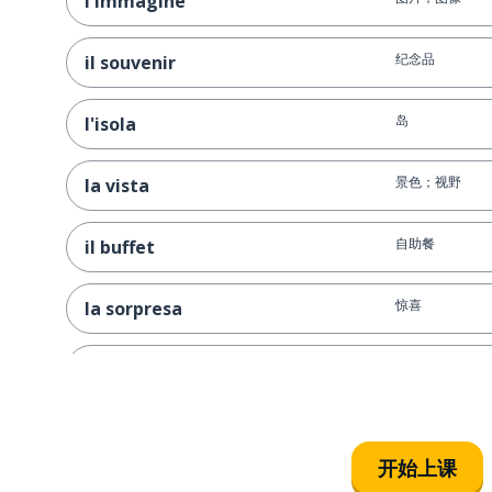
l'immagine
纪念品
il souvenir
岛
l'isola
景色；视野
la vista
自助餐
il buffet
惊喜
la sorpresa
团
il gruppo
工作人员；员工
il personale
开始上课
租