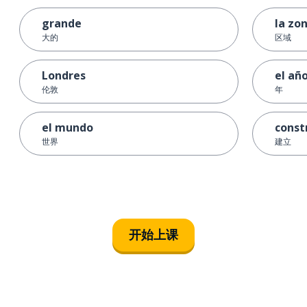
grande
la zo
大的
区域
Londres
el añ
伦敦
年
el mundo
const
世界
建立
开始上课