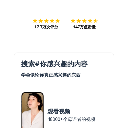
下载App
App Store
下载
Google
17.7万次评分
147万点击量
搜索#你感兴趣的内容
学会谈论你真正感兴趣的东西
观看视频
48000+个母语者的视频