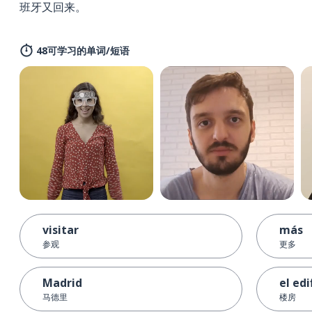
班牙又回来。
48可学习的单词/短语
visitar
más
参观
更多
Madrid
el edi
马德里
楼房