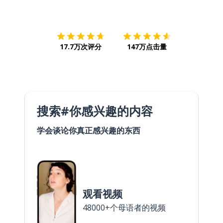
下载App
App Store
下载
Google
17.7万次评分
147万点击量
搜索#你感兴趣的内容
学会谈论你真正感兴趣的东西
观看视频
48000+个母语者的视频