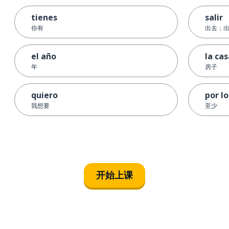
tienes
salir
你有
出去；
el año
la ca
年
房子
quiero
por l
我想要
至少
开始上课