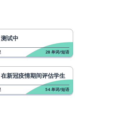
测试中
程
28
单词/短语
在新冠疫情期间评估学生
程
54
单词/短语