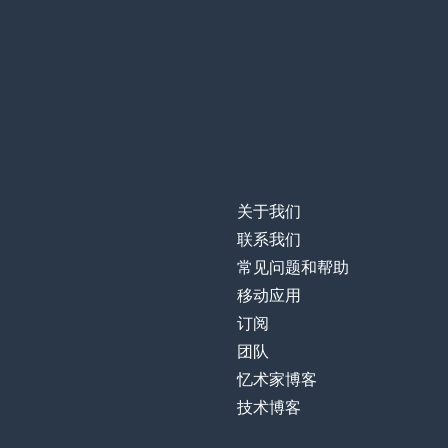
la naturaleza
剩下的
el resto
创造
crear
男人
el hombre
关于我们
因此
por eso
联系我们
常见问题和帮助
恐惧
el miedo
移动应用
订阅
区别
la diferencia
团队
忆术家博客
转换
convertir
技术博客
绵羊