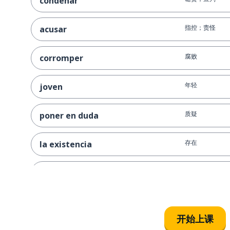
condenar
指控；责怪
acusar
腐败
corromper
年轻
joven
质疑
poner en duda
存在
la existencia
上帝；神
el dios
唯一
lo único
开始上课
做