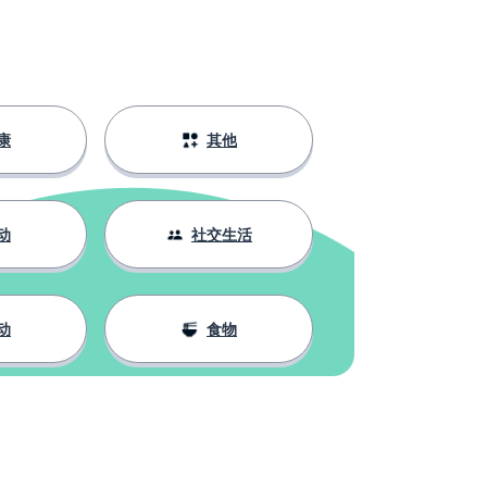
康
其他
动
社交生活
动
食物