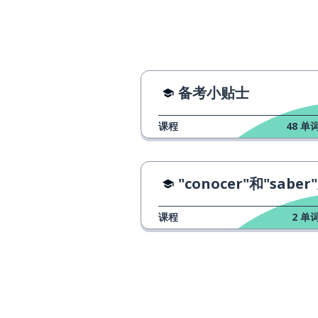
decir
有
tener
思考；考虑
pensar
备考小贴士
安静的
silencioso
课程
48
单词
滚蛋！
¡vete a la mierda!
"conocer"和"saber"之间的
群；一群
el rebaño
课程
2
单词
必须；欠
deber
服从
obedecer
规则；尺子