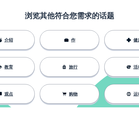
浏览其他符合您需求的话题
介绍
作
健
教育
旅行
活
观点
购物
运