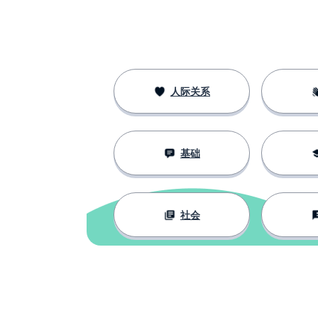
la regla
方式；形状
la forma
拒绝
rechazar
人际关系
多数
la mayoría
基础
没有什么；任何
nada
想法；意图
el pensamiento
社会
批判的
crítico
观察
observar
世界