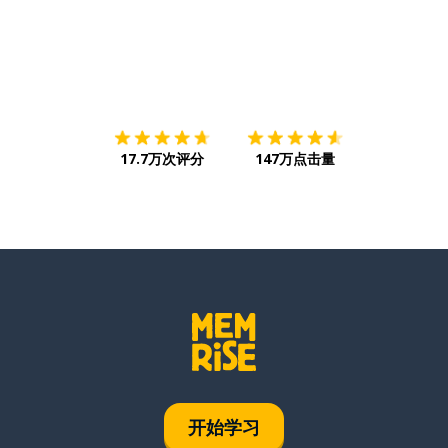
下载App
App Store
下载
Google
17.7万次评分
147万点击量
开始学习