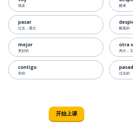
我走
醒来
pasar
despi
过去；通过
醒着的
mejor
otra 
更好的
再次；
contigo
pasa
和你
过去的
开始上课