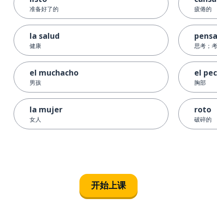
准备好了的
疲倦的
la salud
pensa
健康
思考；
el muchacho
el pe
男孩
胸部
la mujer
roto
女人
破碎的
开始上课