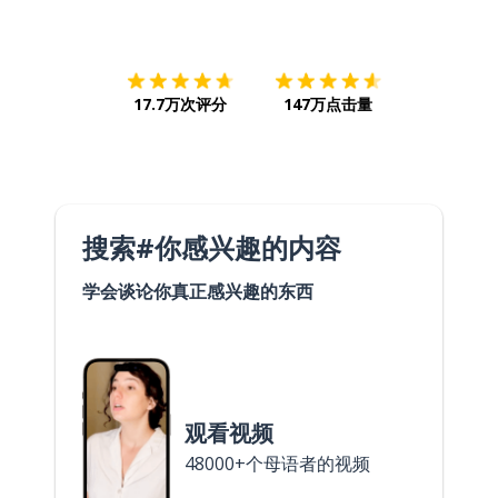
下载App
App Store
下载
Google
17.7万次评分
147万点击量
搜索#你感兴趣的内容
学会谈论你真正感兴趣的东西
观看视频
48000+个母语者的视频