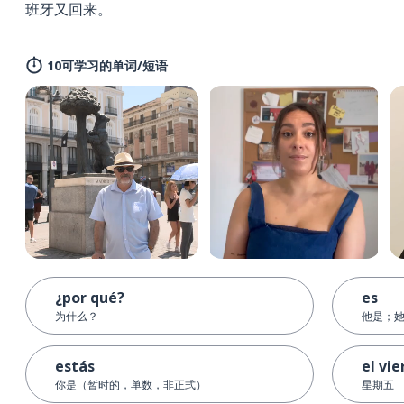
班牙又回来。
10可学习的单词/短语
¿por qué?
es
为什么？
他是；
estás
el vie
你是（暂时的，单数，非正式）
星期五