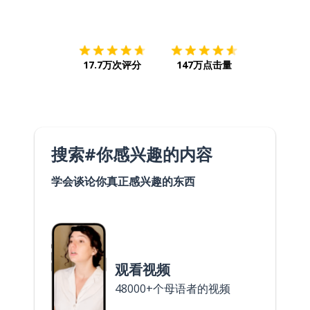
下载App
App Store
下载
Google
17.7万次评分
147万点击量
搜索#你感兴趣的内容
学会谈论你真正感兴趣的东西
观看视频
48000+个母语者的视频