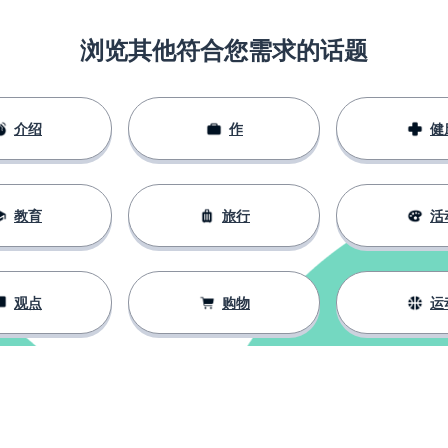
浏览其他符合您需求的话题
介绍
作
健
教育
旅行
活
观点
购物
运