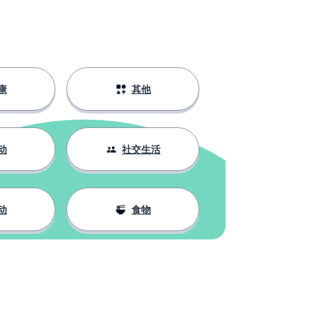
康
其他
动
社交生活
动
食物