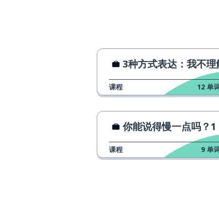
la disculpa
决定
decidir
账单
la cuenta
3种方式表达：我不理
在 ... 期间
durante
课程
12
单词
年
el año
你能说得慢一点吗？1
国际的
internacional
课程
9
单词
这个下午
esta tarde
午后；下午
la tarde
欢迎（对男性）