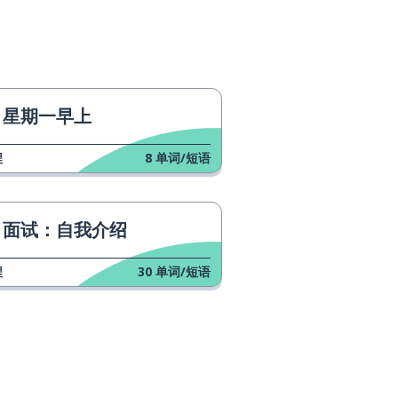
星期一早上
程
8
单词/短语
面试：自我介绍
程
30
单词/短语