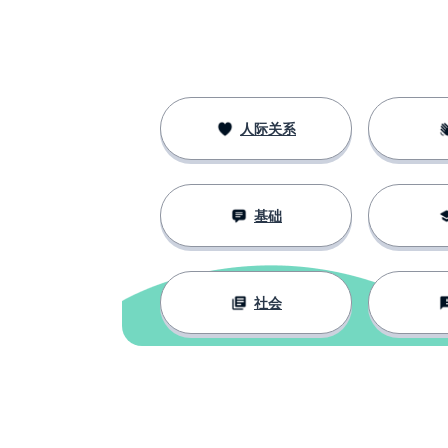
bienvenido
他想要；她想要
quiere
东西；事情
cosas
人际关系
相见；认识
conocer
基础
将来
el futuro
名字
el nombre
社会
生活；生命
la vida
物种
la especie
人类的