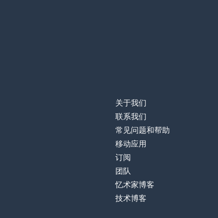
la ropa
支付
pagar
思考；考虑
pensar
合法的
legal
关于我们
办理
gestionar
联系我们
常见问题和帮助
创造
crear
移动应用
订阅
选择
elegir
团队
忆术家博客
你喜欢（单个事
te gusta
技术博客
喜欢