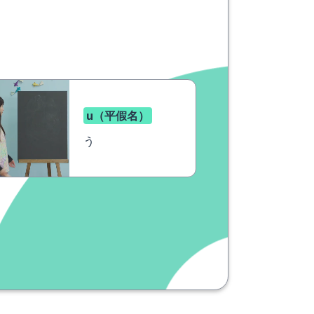
u（平假名）
う