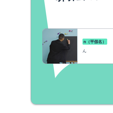
n（平假名）
ん