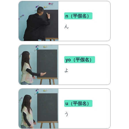
n（平假名）
ん
yo（平假名）
よ
u（平假名）
う