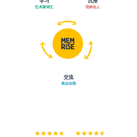
学习
沉浸
忆术家词汇
理解他人
交流
表达自我
下载App
App Store
下载
Google