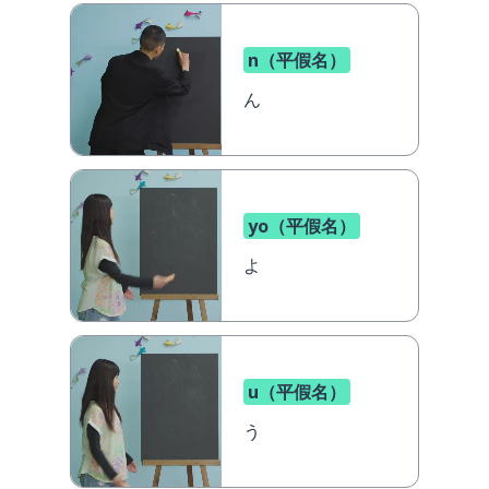
n（平假名）
ん
yo（平假名）
よ
u（平假名）
う